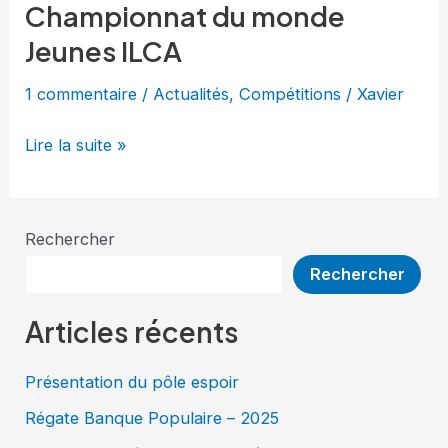
Championnat du monde
Championnat
du
Jeunes ILCA
monde
1 commentaire
/
Actualités
,
Compétitions
/
Xavier
Jeunes
ILCA
Lire la suite »
Rechercher
Rechercher
Articles récents
Présentation du pôle espoir
Régate Banque Populaire – 2025