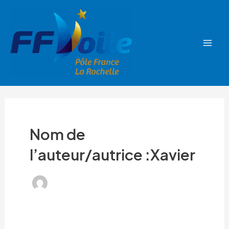
Aller
Mai
au
Men
contenu
Nom de
l’auteur/autrice :Xavier